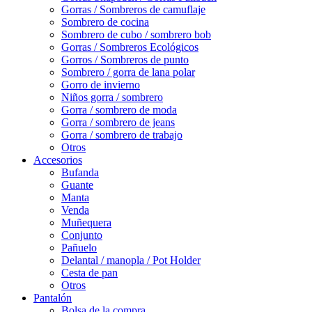
Gorras / Sombreros de camuflaje
Sombrero de cocina
Sombrero de cubo / sombrero bob
Gorras / Sombreros Ecológicos
Gorros / Sombreros de punto
Sombrero / gorra de lana polar
Gorro de invierno
Niños gorra / sombrero
Gorra / sombrero de moda
Gorra / sombrero de jeans
Gorra / sombrero de trabajo
Otros
Accesorios
Bufanda
Guante
Manta
Venda
Muñequera
Conjunto
Pañuelo
Delantal / manopla / Pot Holder
Cesta de pan
Otros
Pantalón
Bolsa de la compra