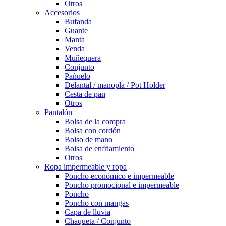
Otros
Accesorios
Bufanda
Guante
Manta
Venda
Muñequera
Conjunto
Pañuelo
Delantal / manopla / Pot Holder
Cesta de pan
Otros
Pantalón
Bolsa de la compra
Bolsa con cordón
Bolso de mano
Bolsa de enfriamiento
Otros
Ropa impermeable y ropa
Poncho económico e impermeable
Poncho promocional e impermeable
Poncho
Poncho con mangas
Capa de lluvia
Chaqueta / Conjunto