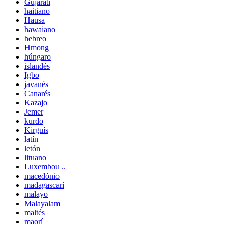
Gujarati
haitiano
Hausa
hawaiano
hebreo
Hmong
húngaro
islandés
Igbo
javanés
Canarés
Kazajo
Jemer
kurdo
Kirguís
latín
letón
lituano
Luxembou ..
macedónio
madagascarí
malayo
Malayalam
maltés
maorí