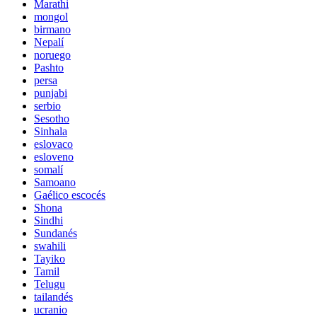
Marathi
mongol
birmano
Nepalí
noruego
Pashto
persa
punjabi
serbio
Sesotho
Sinhala
eslovaco
esloveno
somalí
Samoano
Gaélico escocés
Shona
Sindhi
Sundanés
swahili
Tayiko
Tamil
Telugu
tailandés
ucranio