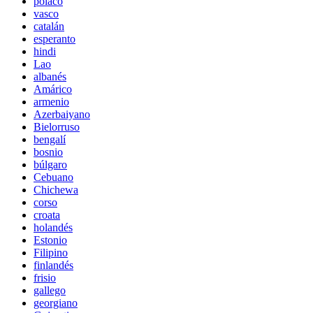
polaco
vasco
catalán
esperanto
hindi
Lao
albanés
Amárico
armenio
Azerbaiyano
Bielorruso
bengalí
bosnio
búlgaro
Cebuano
Chichewa
corso
croata
holandés
Estonio
Filipino
finlandés
frisio
gallego
georgiano