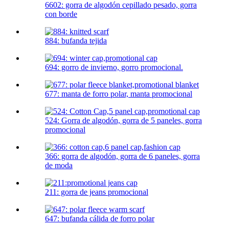
6602: gorra de algodón cepillado pesado, gorra
con borde
884: bufanda tejida
694: gorro de invierno, gorro promocional.
677: manta de forro polar, manta promocional
524: Gorra de algodón, gorra de 5 paneles, gorra
promocional
366: gorra de algodón, gorra de 6 paneles, gorra
de moda
211: gorra de jeans promocional
647: bufanda cálida de forro polar