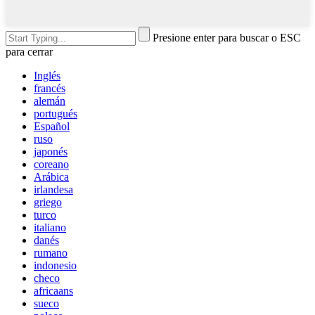
Presione enter para buscar o ESC
para cerrar
Inglés
francés
alemán
portugués
Español
ruso
japonés
coreano
Arábica
irlandesa
griego
turco
italiano
danés
rumano
indonesio
checo
africaans
sueco