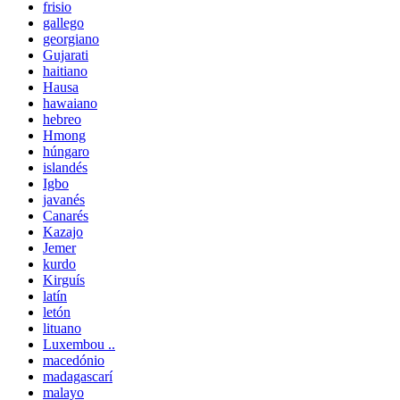
frisio
gallego
georgiano
Gujarati
haitiano
Hausa
hawaiano
hebreo
Hmong
húngaro
islandés
Igbo
javanés
Canarés
Kazajo
Jemer
kurdo
Kirguís
latín
letón
lituano
Luxembou ..
macedónio
madagascarí
malayo