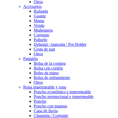
Otros
Accesorios
Bufanda
Guante
Manta
Venda
Muñequera
Conjunto
Pañuelo
Delantal / manopla / Pot Holder
Cesta de pan
Otros
Pantalón
Bolsa de la compra
Bolsa con cordón
Bolso de mano
Bolsa de enfriamiento
Otros
Ropa impermeable y ropa
Poncho económico e impermeable
Poncho promocional e impermeable
Poncho
Poncho con mangas
Capa de lluvia
Chaqueta / Conjunto