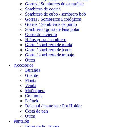
Gorras / Sombreros de camuflaje
Sombrero de cocina
Sombrero de cubo / sombrero bob
Gorras / Sombreros Ecológicos
Gorros / Sombreros de punto
Sombrero / gorra de lana polar
Gorro de invierno
Niños gorra / sombrero
Gorra / sombrero de moda
Gorra / sombrero de jeans
Gorra / sombrero de trabajo
Otros
Accesorios
Bufanda
Guante
Manta
Venda
Muñequera
Conjunto
Pañuelo
Delantal / manopla / Pot Holder
Cesta de pan
Otros
Pantalón
Bolsa de la compra