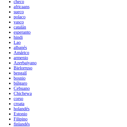
checo
africaans
sueco
polaco
vasco
catalán
esperanto
hindi
Lao
albanés
Amárico
armenio
Azerbaiyano
Bielorruso
bengalí
bosnio
búlgaro
Cebuano
Chichewa
corso
croata
holandés
Estonio
Filipino
finlandés