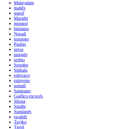
Malayalam
maltés
maorí
Marathi
mongol
birmano
Nepalí
noruego
Pashto
persa
punjabi
serbio
Sesotho
Sinhala
eslovaco
esloveno
somalí
Samoano
Gaélico escocés
Shona
Sindhi
Sundanés
swahili
Tayiko
Tamil