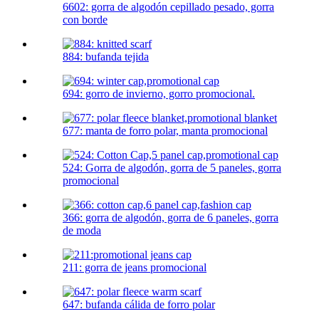
6602: gorra de algodón cepillado pesado, gorra
con borde
884: bufanda tejida
694: gorro de invierno, gorro promocional.
677: manta de forro polar, manta promocional
524: Gorra de algodón, gorra de 5 paneles, gorra
promocional
366: gorra de algodón, gorra de 6 paneles, gorra
de moda
211: gorra de jeans promocional
647: bufanda cálida de forro polar