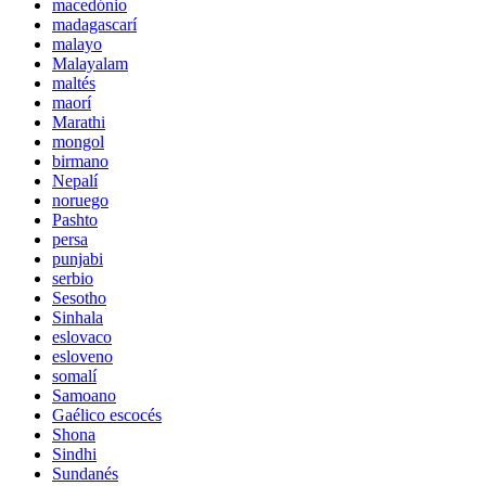
macedónio
madagascarí
malayo
Malayalam
maltés
maorí
Marathi
mongol
birmano
Nepalí
noruego
Pashto
persa
punjabi
serbio
Sesotho
Sinhala
eslovaco
esloveno
somalí
Samoano
Gaélico escocés
Shona
Sindhi
Sundanés