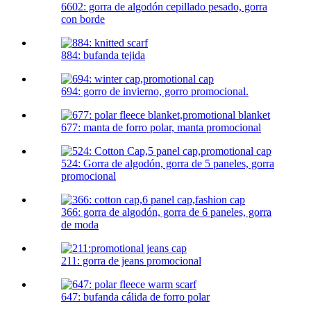
6602: gorra de algodón cepillado pesado, gorra
con borde
884: bufanda tejida
694: gorro de invierno, gorro promocional.
677: manta de forro polar, manta promocional
524: Gorra de algodón, gorra de 5 paneles, gorra
promocional
366: gorra de algodón, gorra de 6 paneles, gorra
de moda
211: gorra de jeans promocional
647: bufanda cálida de forro polar