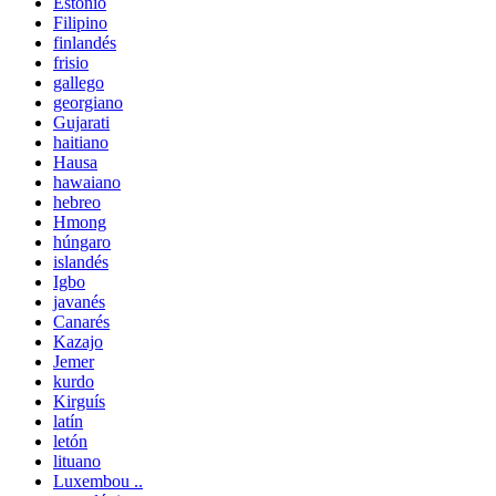
Estonio
Filipino
finlandés
frisio
gallego
georgiano
Gujarati
haitiano
Hausa
hawaiano
hebreo
Hmong
húngaro
islandés
Igbo
javanés
Canarés
Kazajo
Jemer
kurdo
Kirguís
latín
letón
lituano
Luxembou ..