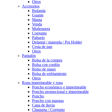
Otros
Accesorios
Bufanda
Guante
Manta
Venda
Muñequera
Conjunto
Pañuelo
Delantal / manopla / Pot Holder
Cesta de pan
Otros
Pantalón
Bolsa de la compra
Bolsa con cordón
Bolso de mano
Bolsa de enfriamiento
Otros
Ropa impermeable y ropa
Poncho económico e impermeable
Poncho promocional e impermeable
Poncho
Poncho con mangas
Capa de lluvia
Chaqueta / Conjunto