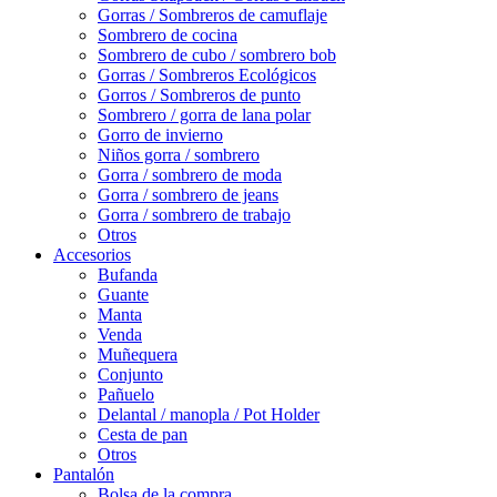
Gorras / Sombreros de camuflaje
Sombrero de cocina
Sombrero de cubo / sombrero bob
Gorras / Sombreros Ecológicos
Gorros / Sombreros de punto
Sombrero / gorra de lana polar
Gorro de invierno
Niños gorra / sombrero
Gorra / sombrero de moda
Gorra / sombrero de jeans
Gorra / sombrero de trabajo
Otros
Accesorios
Bufanda
Guante
Manta
Venda
Muñequera
Conjunto
Pañuelo
Delantal / manopla / Pot Holder
Cesta de pan
Otros
Pantalón
Bolsa de la compra