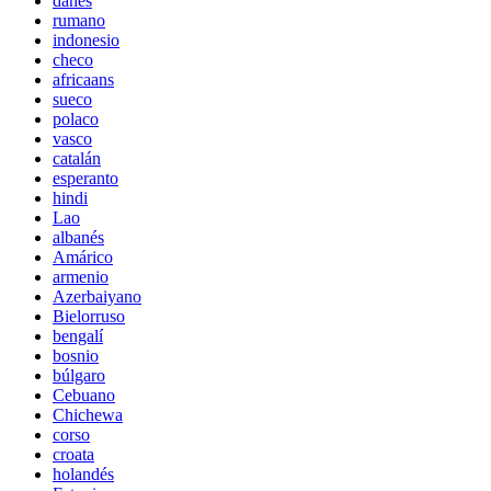
danés
rumano
indonesio
checo
africaans
sueco
polaco
vasco
catalán
esperanto
hindi
Lao
albanés
Amárico
armenio
Azerbaiyano
Bielorruso
bengalí
bosnio
búlgaro
Cebuano
Chichewa
corso
croata
holandés