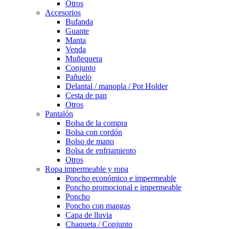
Otros
Accesorios
Bufanda
Guante
Manta
Venda
Muñequera
Conjunto
Pañuelo
Delantal / manopla / Pot Holder
Cesta de pan
Otros
Pantalón
Bolsa de la compra
Bolsa con cordón
Bolso de mano
Bolsa de enfriamiento
Otros
Ropa impermeable y ropa
Poncho económico e impermeable
Poncho promocional e impermeable
Poncho
Poncho con mangas
Capa de lluvia
Chaqueta / Conjunto