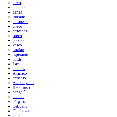
turco
italiano
danés
rumano
indonesio
checo
africaans
sueco
polaco
vasco
catalán
esperanto
hindi
Lao
albanés
Amárico
armenio
Azerbaiyano
Bielorruso
bengalí
bosnio
búlgaro
Cebuano
Chichewa
corso