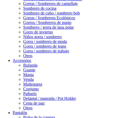
Gorras / Sombreros de camuflaje
Sombrero de cocina
Sombrero de cubo / sombrero bob
Gorras / Sombreros Ecológicos
Gorros / Sombreros de punto
Sombrero / gorra de lana polar
Gorro de invierno
Niños gorra / sombrero
Gorra / sombrero de moda
Gorra / sombrero de jeans
Gorra / sombrero de trabajo
Otros
Accesorios
Bufanda
Guante
Manta
Venda
Muñequera
Conjunto
Pañuelo
Delantal / manopla / Pot Holder
Cesta de pan
Otros
Pantalón
Bolsa de la compra