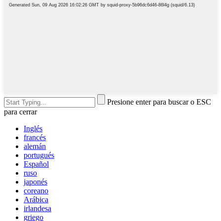
Presione enter para buscar o ESC
para cerrar
Inglés
francés
alemán
portugués
Español
ruso
japonés
coreano
Arábica
irlandesa
griego