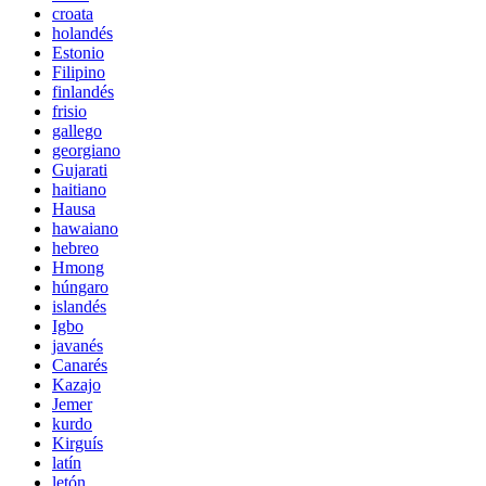
croata
holandés
Estonio
Filipino
finlandés
frisio
gallego
georgiano
Gujarati
haitiano
Hausa
hawaiano
hebreo
Hmong
húngaro
islandés
Igbo
javanés
Canarés
Kazajo
Jemer
kurdo
Kirguís
latín
letón