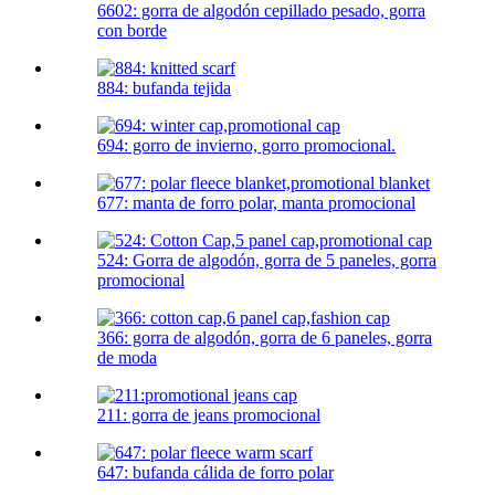
6602: gorra de algodón cepillado pesado, gorra
con borde
884: bufanda tejida
694: gorro de invierno, gorro promocional.
677: manta de forro polar, manta promocional
524: Gorra de algodón, gorra de 5 paneles, gorra
promocional
366: gorra de algodón, gorra de 6 paneles, gorra
de moda
211: gorra de jeans promocional
647: bufanda cálida de forro polar