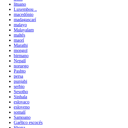
lituano
Luxembou ..
macedónio
madagascarí
malayo
Malayalam
maltés
maorí
Marathi
mongol
birmano
Nepalí
noruego
Pashto
persa
punjabi
serbio
Sesotho
Sinhala
eslovaco
esloveno
somalí
Samoano
Gaélico escocés
Shona