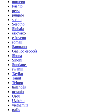
noruego
Pashto
persa
punjabi
serbio
Sesotho
Sinhala
eslovaco
esloveno
somalí
Samoano
Gaélico escocés
Shona
Sindhi
Sundanés
swahili
Tayiko
Tamil
Telugu
tailandés
ucranio
Urdu
Uzbeko
vietnamita
galés