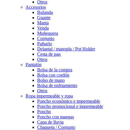
Otros
Accesorios
Bufanda
Guante
Manta
Venda
Muñequera
Conjunto
Pañuelo
Delantal / manopla / Pot Holder
Cesta de pan
Otros
Pantalón
Bolsa de la compra
Bolsa con cordón
Bolso de mano
Bolsa de enfriamiento
Otros
Ropa impermeable y ropa
Poncho económico e impermeable
Poncho promocional e impermeable
Poncho
Poncho con mangas
Capa de lluvia
Chaqueta / Conjunto