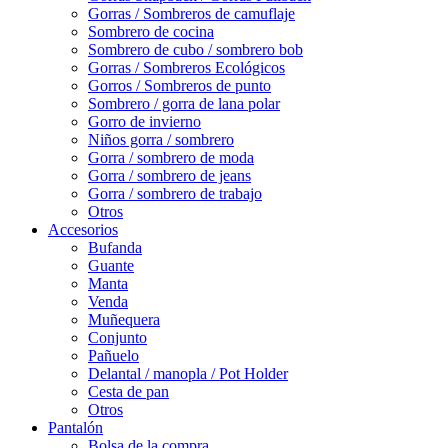
Gorras / Sombreros de camuflaje
Sombrero de cocina
Sombrero de cubo / sombrero bob
Gorras / Sombreros Ecológicos
Gorros / Sombreros de punto
Sombrero / gorra de lana polar
Gorro de invierno
Niños gorra / sombrero
Gorra / sombrero de moda
Gorra / sombrero de jeans
Gorra / sombrero de trabajo
Otros
Accesorios
Bufanda
Guante
Manta
Venda
Muñequera
Conjunto
Pañuelo
Delantal / manopla / Pot Holder
Cesta de pan
Otros
Pantalón
Bolsa de la compra