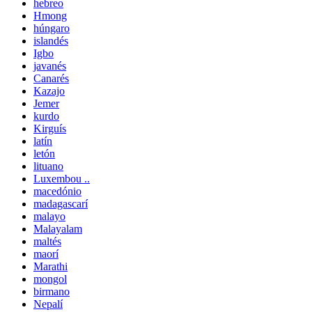
hebreo
Hmong
húngaro
islandés
Igbo
javanés
Canarés
Kazajo
Jemer
kurdo
Kirguís
latín
letón
lituano
Luxembou ..
macedónio
madagascarí
malayo
Malayalam
maltés
maorí
Marathi
mongol
birmano
Nepalí