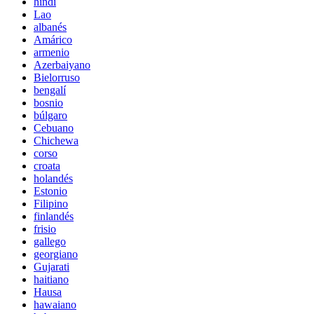
hindi
Lao
albanés
Amárico
armenio
Azerbaiyano
Bielorruso
bengalí
bosnio
búlgaro
Cebuano
Chichewa
corso
croata
holandés
Estonio
Filipino
finlandés
frisio
gallego
georgiano
Gujarati
haitiano
Hausa
hawaiano