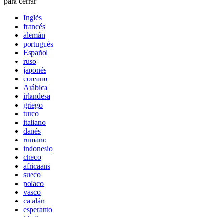
para cerrar
Inglés
francés
alemán
portugués
Español
ruso
japonés
coreano
Arábica
irlandesa
griego
turco
italiano
danés
rumano
indonesio
checo
africaans
sueco
polaco
vasco
catalán
esperanto