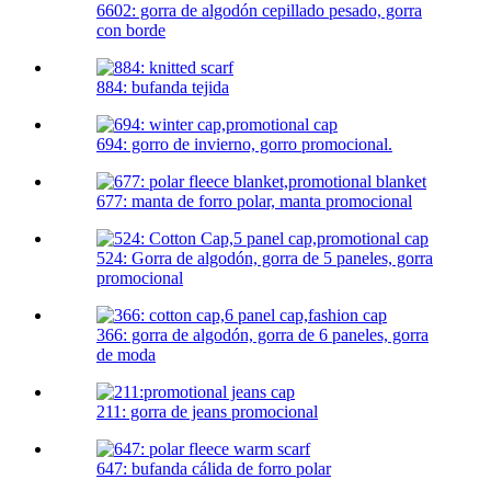
6602: gorra de algodón cepillado pesado, gorra
con borde
884: bufanda tejida
694: gorro de invierno, gorro promocional.
677: manta de forro polar, manta promocional
524: Gorra de algodón, gorra de 5 paneles, gorra
promocional
366: gorra de algodón, gorra de 6 paneles, gorra
de moda
211: gorra de jeans promocional
647: bufanda cálida de forro polar