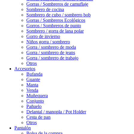
Gorras / Sombreros de camuflaje
Sombrero de cocina
Sombrero de cubo / sombrero bob
Gorras / Sombreros Ecológicos
Gorros / Sombreros de punto
Sombrero / gorra de lana polar
Gorro de invierno
Niños gorra / sombrero
Gorra / sombrero de moda
Gorra / sombrero de jeans
Gorra / sombrero de trabajo
Otros
Accesorios
Bufanda
Guante
Manta
Venda
Muñequera
Conjunto
Pañuelo
Delantal / manopla / Pot Holder
Cesta de pan
Otros
Pantalón
Bolsa de la compra