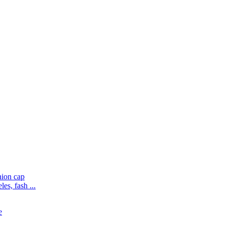
es, fash ...
e