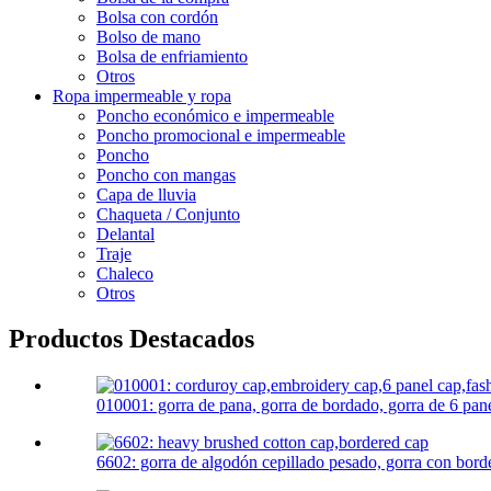
Bolsa con cordón
Bolso de mano
Bolsa de enfriamiento
Otros
Ropa impermeable y ropa
Poncho económico e impermeable
Poncho promocional e impermeable
Poncho
Poncho con mangas
Capa de lluvia
Chaqueta / Conjunto
Delantal
Traje
Chaleco
Otros
Productos Destacados
010001: gorra de pana, gorra de bordado, gorra de 6 panel
6602: gorra de algodón cepillado pesado, gorra con bord