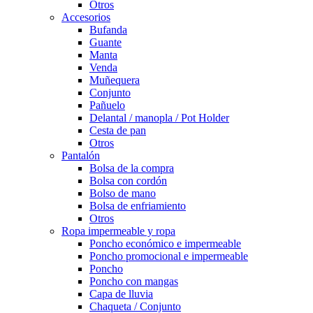
Otros
Accesorios
Bufanda
Guante
Manta
Venda
Muñequera
Conjunto
Pañuelo
Delantal / manopla / Pot Holder
Cesta de pan
Otros
Pantalón
Bolsa de la compra
Bolsa con cordón
Bolso de mano
Bolsa de enfriamiento
Otros
Ropa impermeable y ropa
Poncho económico e impermeable
Poncho promocional e impermeable
Poncho
Poncho con mangas
Capa de lluvia
Chaqueta / Conjunto