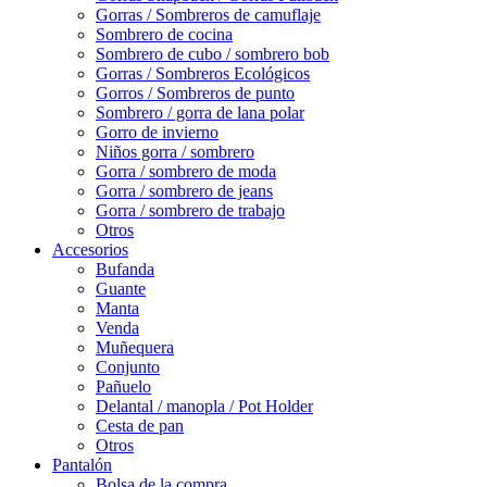
Gorras / Sombreros de camuflaje
Sombrero de cocina
Sombrero de cubo / sombrero bob
Gorras / Sombreros Ecológicos
Gorros / Sombreros de punto
Sombrero / gorra de lana polar
Gorro de invierno
Niños gorra / sombrero
Gorra / sombrero de moda
Gorra / sombrero de jeans
Gorra / sombrero de trabajo
Otros
Accesorios
Bufanda
Guante
Manta
Venda
Muñequera
Conjunto
Pañuelo
Delantal / manopla / Pot Holder
Cesta de pan
Otros
Pantalón
Bolsa de la compra