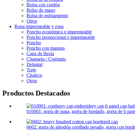
Bolsa con cordón
Bolso de mano
Bolsa de enfriamiento
Otros
Ropa impermeable y ropa
Poncho económico e impermeable
Poncho promocional e impermeable
Poncho
Poncho con mangas
Capa de lluvia
Chaqueta / Conjunto
Delantal
Traje
Chaleco
Otros
Productos Destacados
010001: gorra de pana, gorra de bordado, gorra de 6 panel
6602: gorra de algodón cepillado pesado, gorra con bord