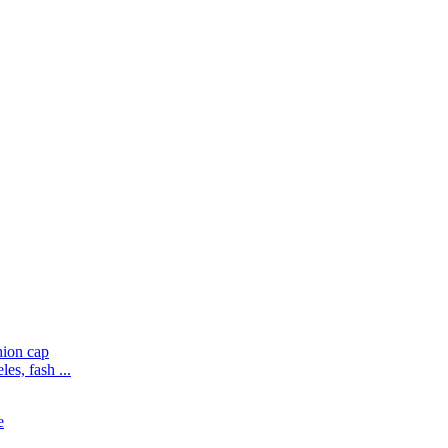
es, fash ...
e