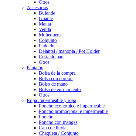
Otros
Accesorios
Bufanda
Guante
Manta
Venda
Muñequera
Conjunto
Pañuelo
Delantal / manopla / Pot Holder
Cesta de pan
Otros
Pantalón
Bolsa de la compra
Bolsa con cordón
Bolso de mano
Bolsa de enfriamiento
Otros
Ropa impermeable y ropa
Poncho económico e impermeable
Poncho promocional e impermeable
Poncho
Poncho con mangas
Capa de lluvia
Chaqueta / Conjunto